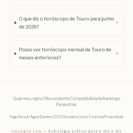
O que diz o horóscopo de Touro para junho
+
de 2026?
Posso ver horóscopo mensal de Touro de
+
meses anteriores?
Qual meu signo?
Ascendente
Compatibilidade
Rankings
Perguntas
Fogo
Terra
Ar
Água
•
Eventos 2025
Glossário
Como Funciona
Privacidade
meusigno.com
— Astrologia prática para o dia a dia