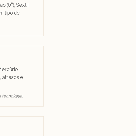
o (0°), Sextil
um tipo de
Mercúrio
 atrasos e
 tecnologia.