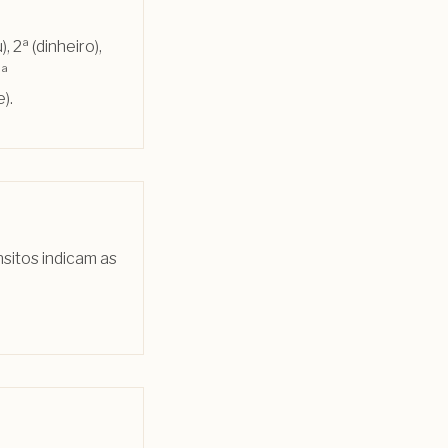
 2ª (dinheiro),
8ª
).
sitos indicam as