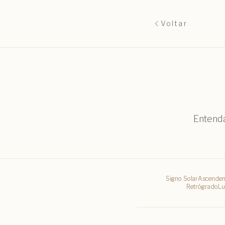
Voltar
Entenda
Signo Solar
Ascenden
Retrógrado
Lu