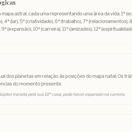
ógicas
o mapa astral, cada uma representando uma área da vida: 1ª (eu),
 4ª (lar), 5ª (criatividade), 6ª (trabalho), 7ª (relacionamentos), 
9ª (expansão), 10ª (carreira), 11ª (amizades), 12ª (espiritualidade
l dos planetas em relação às posições do mapa natal. Os trân
uências do momento presente.
úpiter transita pela sua 10ª casa, pode haver expansão na carreira.