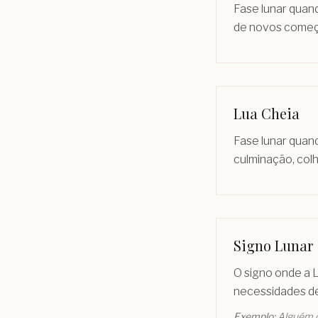
Fase lunar quan
de novos começos
Lua Cheia
Fase lunar quan
culminação, col
Signo Lunar
O signo onde a 
necessidades d
Exemplo:
Alguém c