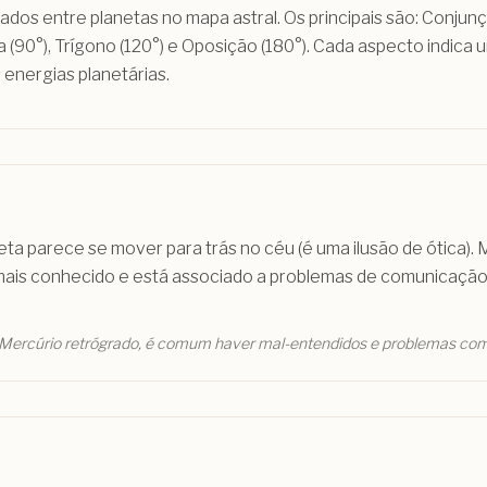
dos entre planetas no mapa astral. Os principais são: Conjunçã
a (90°), Trígono (120°) e Oposição (180°). Cada aspecto indica 
 energias planetárias.
ta parece se mover para trás no céu (é uma ilusão de ótica). 
mais conhecido e está associado a problemas de comunicação,
Mercúrio retrógrado, é comum haver mal-entendidos e problemas com