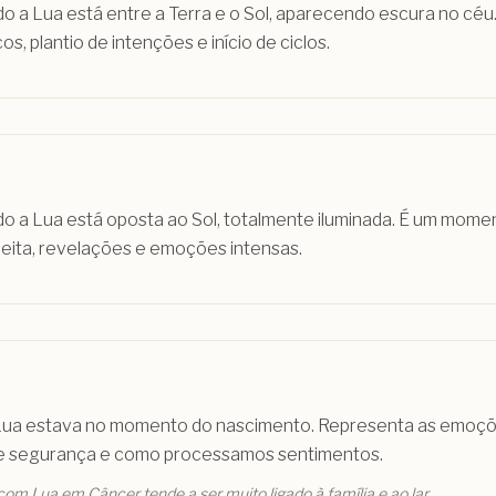
do a Lua está entre a Terra e o Sol, aparecendo escura no cé
, plantio de intenções e início de ciclos.
do a Lua está oposta ao Sol, totalmente iluminada. É um mome
heita, revelações e emoções intensas.
Lua estava no momento do nascimento. Representa as emoções
e segurança e como processamos sentimentos.
om Lua em Câncer tende a ser muito ligado à família e ao lar.