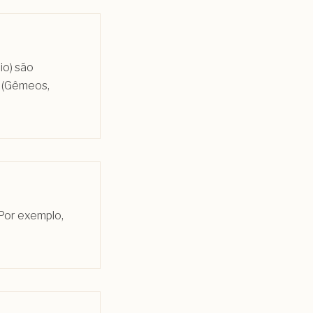
io) são
s (Gêmeos,
 Por exemplo,