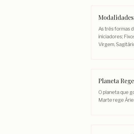
Modalidades
As três formas d
iniciadores; Fix
Virgem, Sagitári
Planeta Rege
O planeta que go
Marte rege Áries