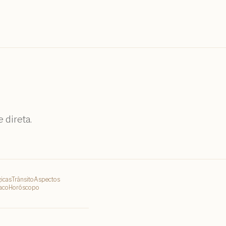
 direta.
icas
Trânsito
Aspectos
aco
Horóscopo