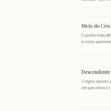
Meio do Céu
O ponto mais alt
e como queremos
Descendente
O signo oposto 
em parceiros e 