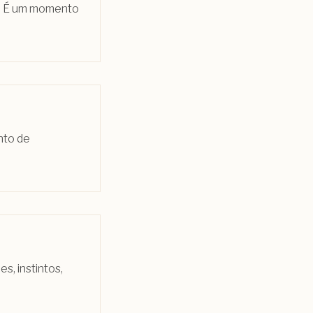
u. É um momento
nto de
, instintos,