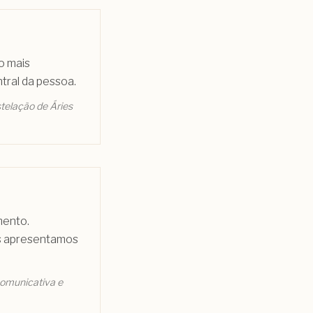
o mais
tral da pessoa.
stelação de Áries
mento.
os apresentamos
omunicativa e