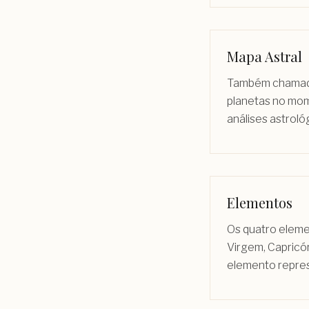
Mapa Astral
Também chamado 
planetas no mom
análises astroló
Elementos
Os quatro elemen
Virgem, Capricór
elemento repres