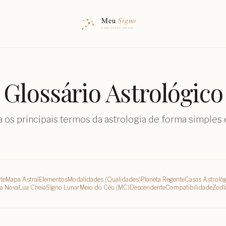
Glossário Astrológico
 os principais termos da astrologia de forma simples e
te
Mapa Astral
Elementos
Modalidades (Qualidades)
Planeta Regente
Casas Astrológ
a Nova
Lua Cheia
Signo Lunar
Meio do Céu (MC)
Descendente
Compatibilidade
Zodí