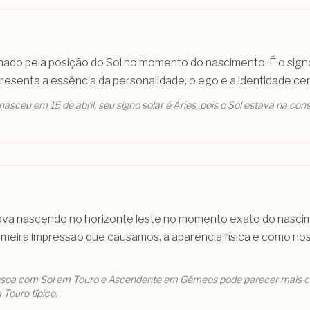
nado pela posição do Sol no momento do nascimento. É o sign
esenta a essência da personalidade, o ego e a identidade cen
asceu em 15 de abril, seu signo solar é Áries, pois o Sol estava na con
ava nascendo no horizonte leste no momento exato do nasci
imeira impressão que causamos, a aparência física e como n
soa com Sol em Touro e Ascendente em Gêmeos pode parecer mais c
 Touro típico.