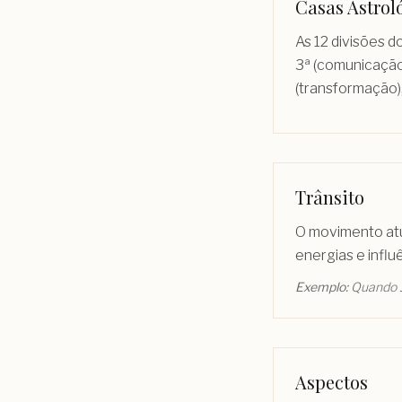
Casas Astrol
As 12 divisões d
3ª (comunicação),
(transformação), 
Trânsito
O movimento atua
energias e infl
Exemplo:
Quando J
Aspectos