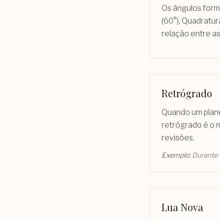
Os ângulos forma
(60°), Quadratur
relação entre as
Retrógrado
Quando um plane
retrógrado é o 
revisões.
Exemplo:
Durante 
Lua Nova