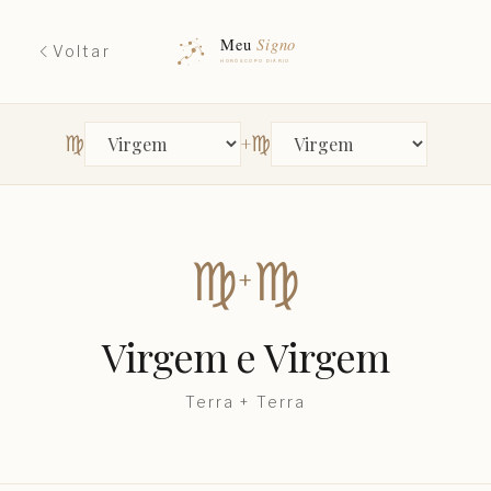
Voltar
♍︎
♍︎
+
Primeiro signo
Segundo signo
♍︎
♍︎
+
Virgem
e
Virgem
Terra
+
Terra