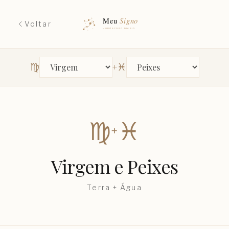
Voltar
♍︎
♓︎
+
Primeiro signo
Segundo signo
♍︎
♓︎
+
Virgem
e
Peixes
Terra
+
Água