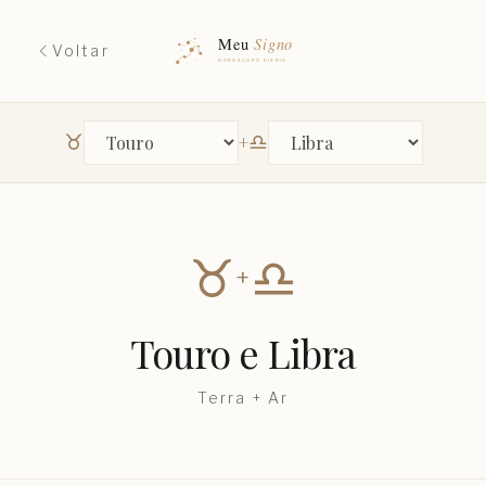
Voltar
♉︎
♎︎
+
Primeiro signo
Segundo signo
♉︎
♎︎
+
Touro
e
Libra
Terra
+
Ar