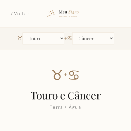
Voltar
♉︎
♋︎
+
Primeiro signo
Segundo signo
♉︎
♋︎
+
Touro
e
Câncer
Terra
+
Água