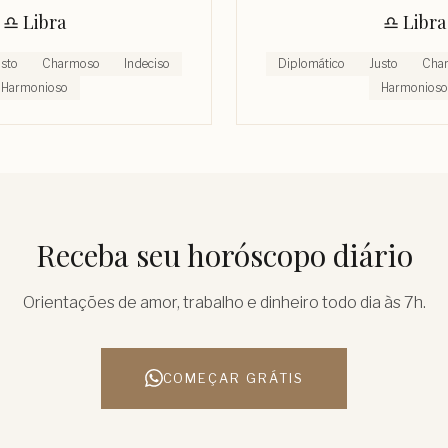
♎︎
Libra
♎︎
Libra
usto
Charmoso
Indeciso
Diplomático
Justo
Cha
Harmonioso
Harmonioso
Receba seu horóscopo diário
Orientações de amor, trabalho e dinheiro todo dia às 7h.
COMEÇAR GRÁTIS