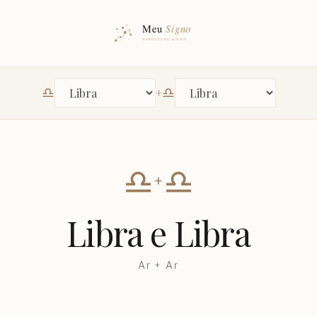
♎︎
♎︎
+
Primeiro signo
Segundo signo
♎︎
♎︎
+
Libra
e
Libra
Ar
+
Ar