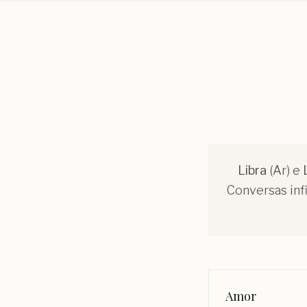
Libra
(
Ar
) e
Conversas inf
Amor