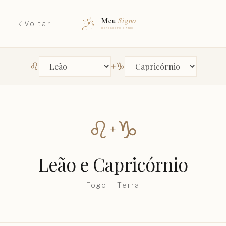
Voltar
♌︎
♑︎
+
Primeiro signo
Segundo signo
♌︎
♑︎
+
Leão
e
Capricórnio
Fogo
+
Terra