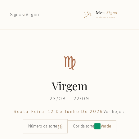
Signos
/
Virgem
♍︎
Virgem
23/08 — 22/09
Sexta-Feira, 12 De Junho De 2026
Ver hoje
36
Número da sorte
Cor da sorte
Verde