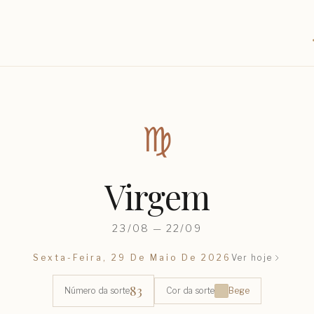
♍︎
Virgem
23/08 — 22/09
Sexta-Feira, 29 De Maio De 2026
Ver hoje
83
Número da sorte
Cor da sorte
Bege