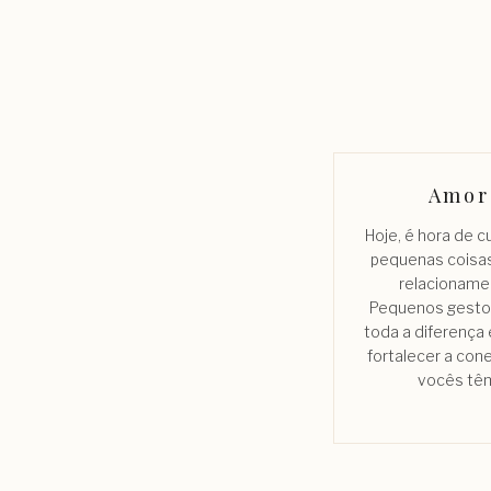
Amor
Hoje, é hora de c
pequenas coisa
relacioname
Pequenos gesto
toda a diferença
fortalecer a con
vocês tê