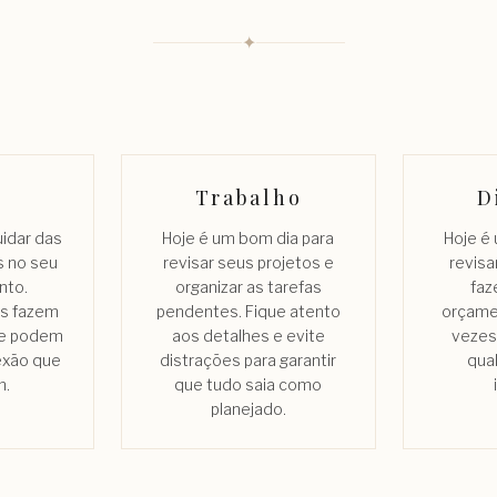
✦
Trabalho
D
uidar das
Hoje é um bom dia para
Hoje é
s no seu
revisar seus projetos e
revisa
nto.
organizar as tarefas
faz
s fazem
pendentes. Fique atento
orçame
 e podem
aos detalhes e evite
vezes
exão que
distrações para garantir
qua
m.
que tudo saia como
planejado.