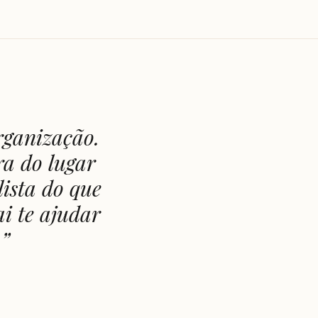
rganização.
ra do lugar
ista do que
ai te ajudar
.
”