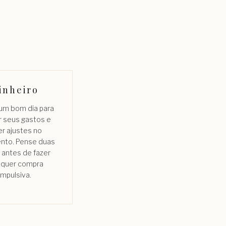
inheiro
 um bom dia para
r seus gastos e
er ajustes no
nto. Pense duas
 antes de fazer
lquer compra
impulsiva.