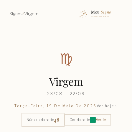
Signos
/
Virgem
♍︎
Virgem
23/08 — 22/09
Terça-Feira, 19 De Maio De 2026
Ver hoje
48
Número da sorte
Cor da sorte
Verde