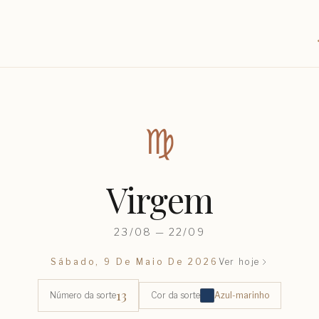
♍︎
Virgem
23/08 — 22/09
Sábado, 9 De Maio De 2026
Ver hoje
13
Número da sorte
Cor da sorte
Azul-marinho