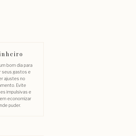
inheiro
 um bom dia para
r seus gastos e
er ajustes no
amento. Evite
es impulsivas e
 em economizar
nde puder.