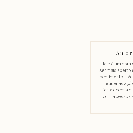
Amor
Hoje é um bom d
ser mais aberto
sentimentos. Val
pequenas açõ
fortalecem a 
com a pessoa 