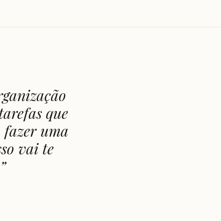
organização
 tarefas que
a fazer uma
so vai te
”