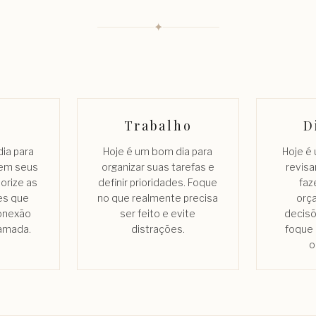
✦
Trabalho
D
ia para
Hoje é um bom dia para
Hoje é
 em seus
organizar suas tarefas e
revisa
orize as
definir prioridades. Foque
faz
es que
no que realmente precisa
orç
conexão
ser feito e evite
decisõ
amada.
distrações.
foque
o