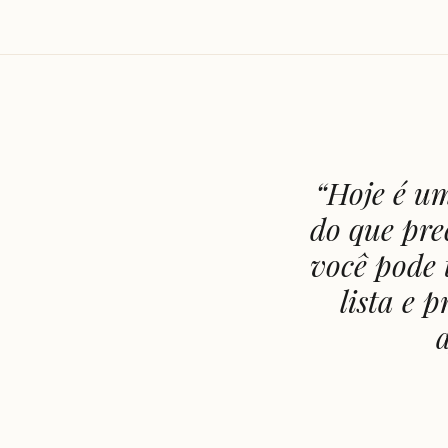
“
Hoje é um
do que prec
você pode 
lista e 