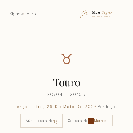
Signos
/
Touro
♉︎
Touro
20/04 — 20/05
Terça-Feira, 26 De Maio De 2026
Ver hoje
13
Número da sorte
Cor da sorte
Marrom