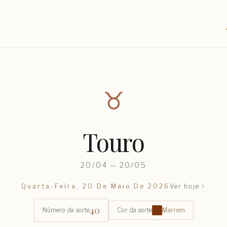
♉︎
Touro
20/04 — 20/05
Quarta-Feira, 20 De Maio De 2026
Ver hoje
40
Número da sorte
Cor da sorte
Marrom