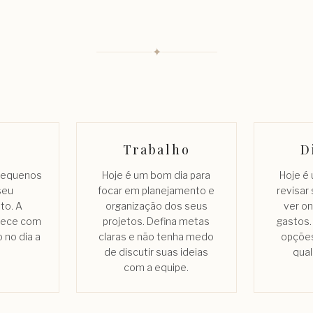
✦
Trabalho
D
 pequenos
Hoje é um bom dia para
Hoje é
seu
focar em planejamento e
revisar
to. A
organização dos seus
ver o
lece com
projetos. Defina metas
gastos.
 no dia a
claras e não tenha medo
opções
de discutir suas ideias
qua
com a equipe.