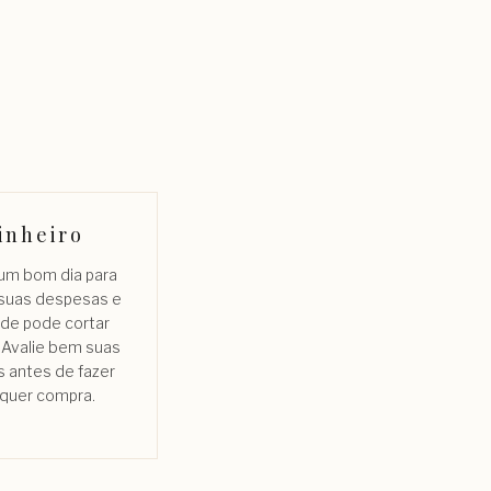
inheiro
 um bom dia para
 suas despesas e
nde pode cortar
 Avalie bem suas
 antes de fazer
lquer compra.