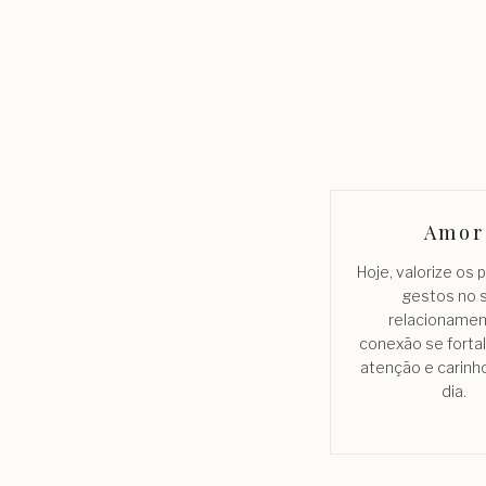
Amor
Hoje, valorize os
gestos no 
relacionamen
conexão se forta
atenção e carinho
dia.