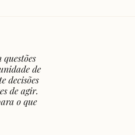
m questões
tunidade de
te decisões
s de agir.
para o que