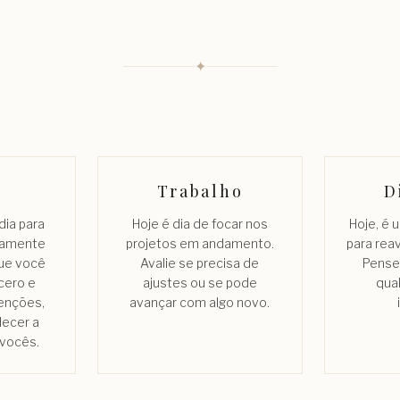
✦
Trabalho
D
dia para
Hoje é dia de focar nos
Hoje, é
tamente
projetos em andamento.
para reav
ue você
Avalie se precisa de
Pense
ncero e
ajustes ou se pode
qua
enções,
avançar com algo novo.
lecer a
vocês.