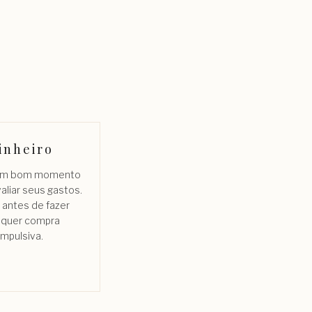
inheiro
 um bom momento
aliar seus gastos.
 antes de fazer
lquer compra
impulsiva.