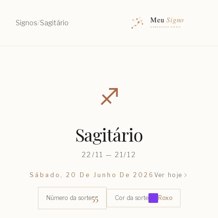
Signos
/
Sagitário
♐︎
Sagitário
22/11 — 21/12
Sábado, 20 De Junho De 2026
Ver hoje
55
Número da sorte
Cor da sorte
Roxo