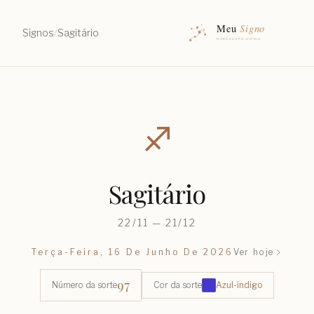
Signos
/
Sagitário
♐︎
Sagitário
22/11 — 21/12
Terça-Feira, 16 De Junho De 2026
Ver hoje
97
Número da sorte
Cor da sorte
Azul-índigo