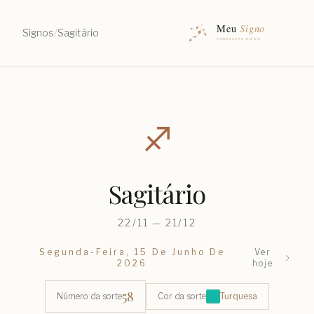
Signos
/
Sagitário
♐︎
Sagitário
22/11 — 21/12
Segunda-Feira, 15 De Junho De
Ver
2026
hoje
58
Número da sorte
Cor da sorte
Turquesa