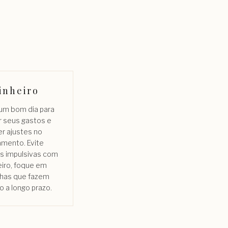
inheiro
 um bom dia para
r seus gastos e
er ajustes no
amento. Evite
s impulsivas com
eiro, foque em
has que fazem
o a longo prazo.