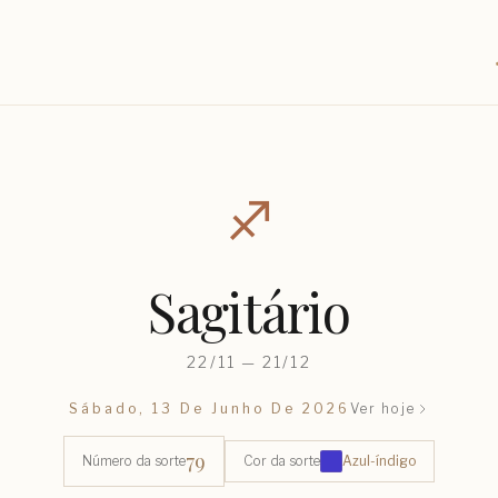
♐︎
Sagitário
22/11 — 21/12
Sábado, 13 De Junho De 2026
Ver hoje
79
Número da sorte
Cor da sorte
Azul-índigo