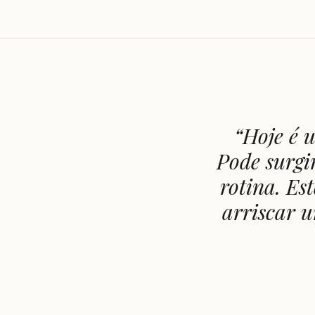
“
Hoje é 
Pode surgi
rotina. Es
arriscar 