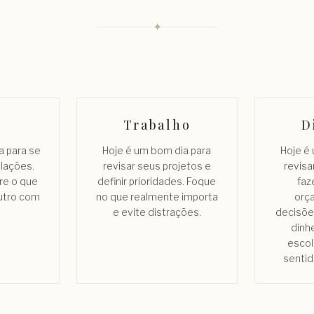
✦
Trabalho
D
a para se
Hoje é um bom dia para
Hoje é
elações.
revisar seus projetos e
revisa
re o que
definir prioridades. Foque
faz
utro com
no que realmente importa
orç
.
e evite distrações.
decisõe
dinh
escol
sentid