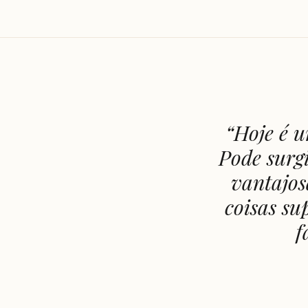
“
Hoje é u
Pode surg
vantajos
coisas su
f