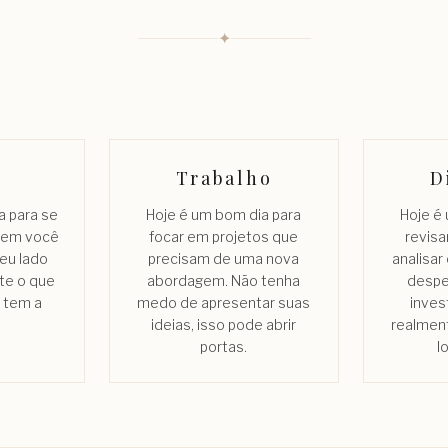
✦
Trabalho
D
a para se
Hoje é um bom dia para
Hoje é
quem você
focar em projetos que
revisa
eu lado
precisam de uma nova
analisar
te o que
abordagem. Não tenha
despe
 tem a
medo de apresentar suas
inves
ideias, isso pode abrir
realment
portas.
l