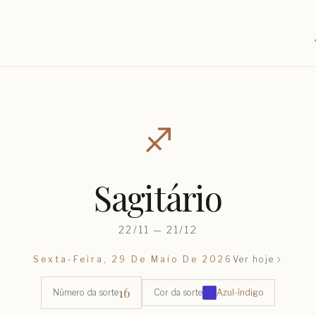
♐︎
Sagitário
22/11 — 21/12
Sexta-Feira, 29 De Maio De 2026
Ver hoje
16
Número da sorte
Cor da sorte
Azul-índigo