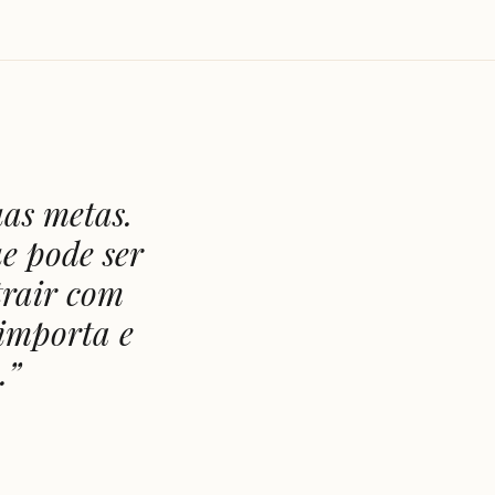
uas metas.
e pode ser
trair com
 importa e
.
”