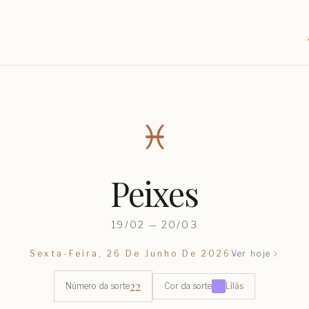
♓︎
Peixes
19/02 — 20/03
Sexta-Feira, 26 De Junho De 2026
Ver hoje
22
Número da sorte
Cor da sorte
Lilás