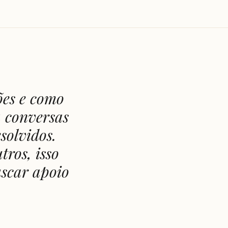
ões e como
a conversas
solvidos.
tros, isso
uscar apoio