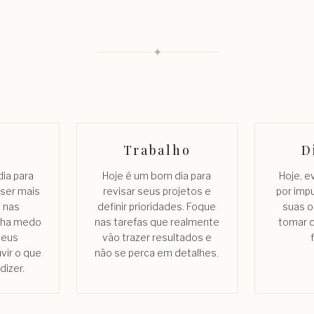
✦
Trabalho
D
ia para
Hoje é um bom dia para
Hoje, e
 ser mais
revisar seus projetos e
por imp
 nas
definir prioridades. Foque
suas o
enha medo
nas tarefas que realmente
tomar 
seus
vão trazer resultados e
vir o que
não se perca em detalhes.
dizer.