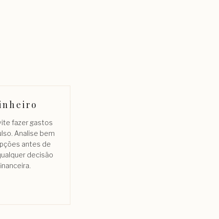
inheiro
vite fazer gastos
ulso. Analise bem
pções antes de
qualquer decisão
financeira.