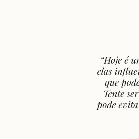
“
Hoje é u
elas influ
que pode
Tente ser
pode evita