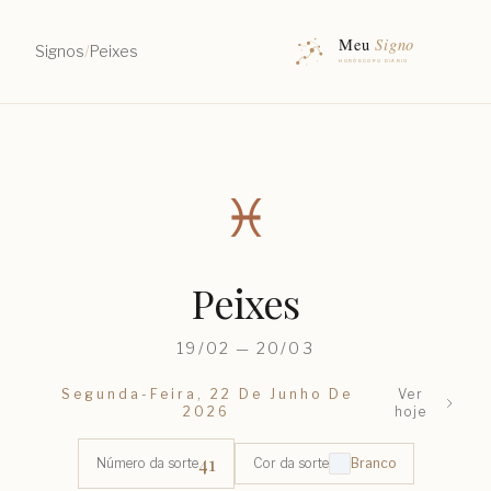
Signos
/
Peixes
♓︎
Peixes
19/02 — 20/03
Segunda-Feira, 22 De Junho De
Ver
2026
hoje
41
Número da sorte
Cor da sorte
Branco