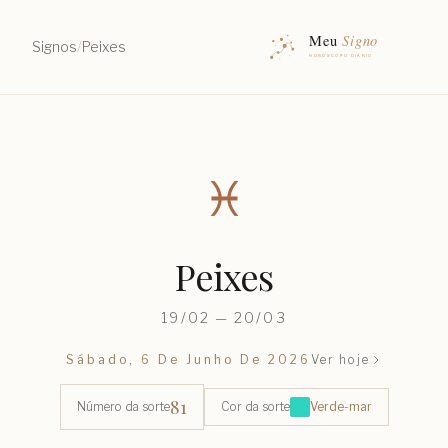
Signos
/
Peixes
♓︎
Peixes
19/02 — 20/03
Sábado, 6 De Junho De 2026
Ver hoje
81
Número da sorte
Cor da sorte
Verde-mar