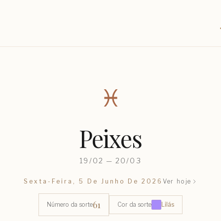
♓︎
Peixes
19/02 — 20/03
Sexta-Feira, 5 De Junho De 2026
Ver hoje
61
Número da sorte
Cor da sorte
Lilás