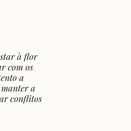
tar à flor
ar com os
tento a
e manter a
ar conflitos