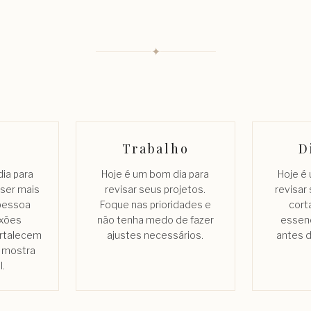
✦
Trabalho
D
ia para
Hoje é um bom dia para
Hoje é
 ser mais
revisar seus projetos.
revisar
 pessoa
Foque nas prioridades e
cort
xões
não tenha medo de fazer
essen
ortalecem
ajustes necessários.
antes d
 mostra
l.