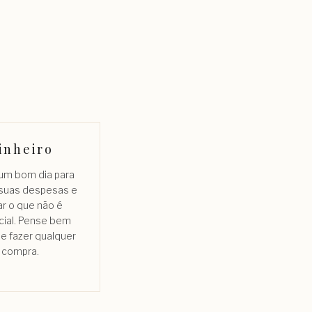
inheiro
 um bom dia para
 suas despesas e
ar o que não é
cial. Pense bem
e fazer qualquer
compra.