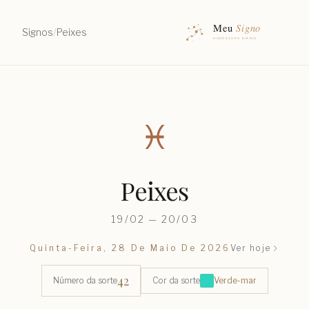
Signos
/
Peixes
♓︎
Peixes
19/02 — 20/03
Quinta-Feira, 28 De Maio De 2026
Ver hoje
42
Número da sorte
Cor da sorte
Verde-mar