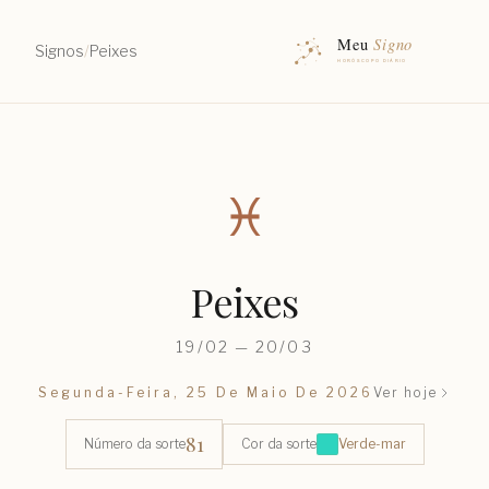
Signos
/
Peixes
♓︎
Peixes
19/02 — 20/03
Segunda-Feira, 25 De Maio De 2026
Ver hoje
81
Número da sorte
Cor da sorte
Verde-mar