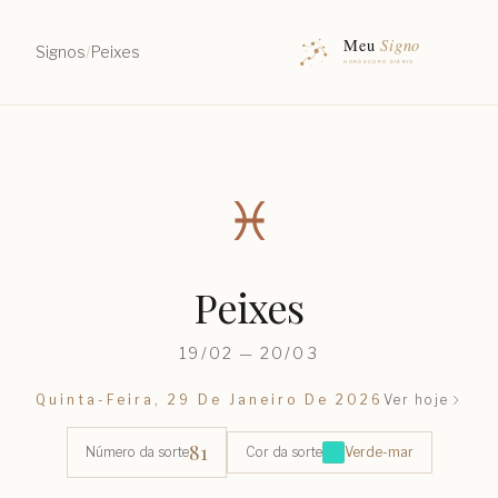
Signos
/
Peixes
♓︎
Peixes
19/02 — 20/03
Quinta-Feira, 29 De Janeiro De 2026
Ver hoje
81
Número da sorte
Cor da sorte
Verde-mar