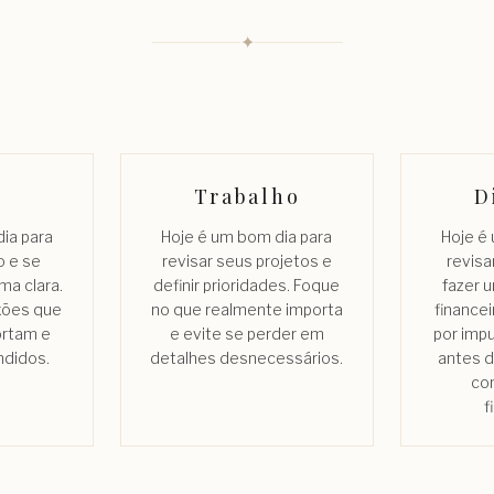
✦
Trabalho
D
ia para
Hoje é um bom dia para
Hoje é
o e se
revisar seus projetos e
revisa
ma clara.
definir prioridades. Foque
fazer 
xões que
no que realmente importa
financei
ortam e
e evite se perder em
por imp
ndidos.
detalhes desnecessários.
antes 
co
f