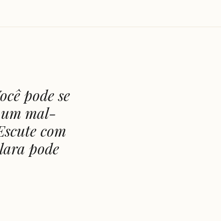
Você pode se
r um mal-
 Escute com
clara pode