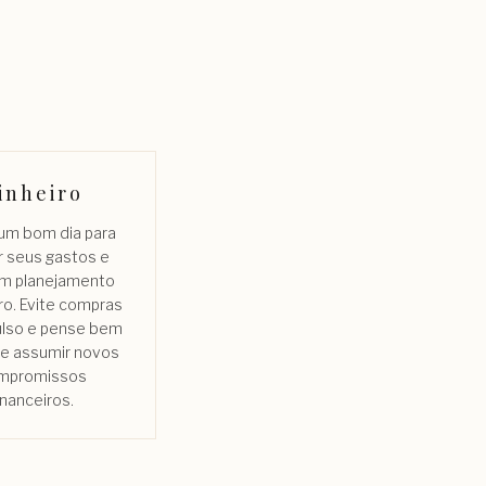
inheiro
 um bom dia para
r seus gastos e
um planejamento
ro. Evite compras
ulso e pense bem
de assumir novos
mpromissos
inanceiros.