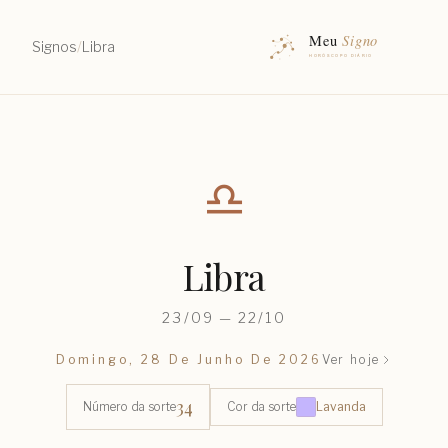
Signos
/
Libra
♎︎
Libra
23/09 — 22/10
Domingo, 28 De Junho De 2026
Ver hoje
34
Número da sorte
Cor da sorte
Lavanda