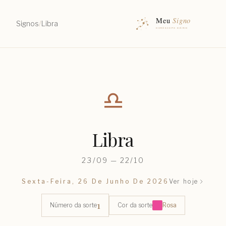
Signos
/
Libra
♎︎
Libra
23/09 — 22/10
Sexta-Feira, 26 De Junho De 2026
Ver hoje
1
Número da sorte
Cor da sorte
Rosa