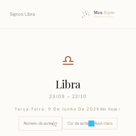
Signos
/
Libra
♎︎
Libra
23/09 — 22/10
Terça-Feira, 9 De Junho De 2026
Ver hoje
67
Número da sorte
Cor da sorte
Azul-claro