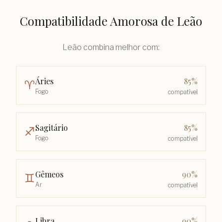
Compatibilidade Amorosa de
Leão
Leão
combina melhor com:
85
%
Áries
♈︎
Fogo
compatível
85
%
Sagitário
♐︎
Fogo
compatível
90
%
Gêmeos
♊︎
Ar
compatível
90
%
Libra