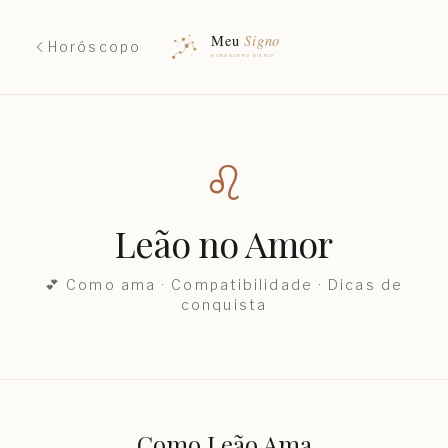
Horóscopo
♌︎
Leão
no Amor
💕 Como ama · Compatibilidade · Dicas de
conquista
Como
Leão
Ama