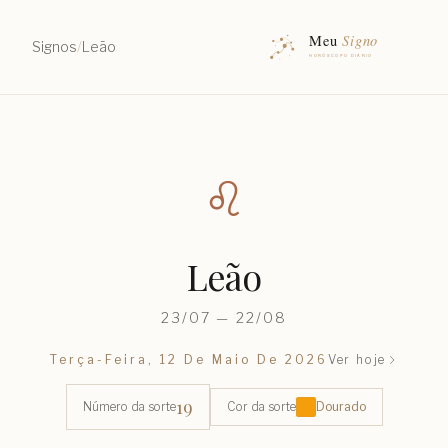
Signos
/
Leão
♌︎
Leão
23/07 — 22/08
Terça-Feira, 12 De Maio De 2026
Ver hoje
19
Número da sorte
Cor da sorte
Dourado