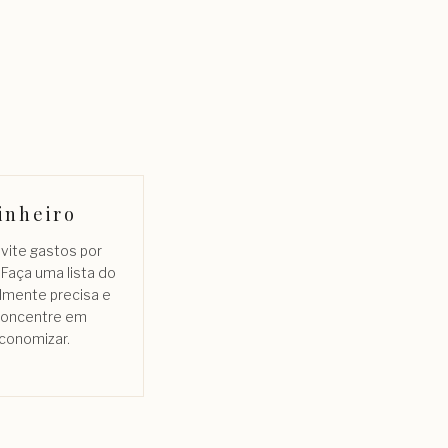
inheiro
evite gastos por
 Faça uma lista do
lmente precisa e
concentre em
conomizar.