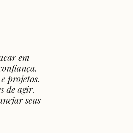
tacar em
confiança.
e projetos.
 de agir.
anejar seus