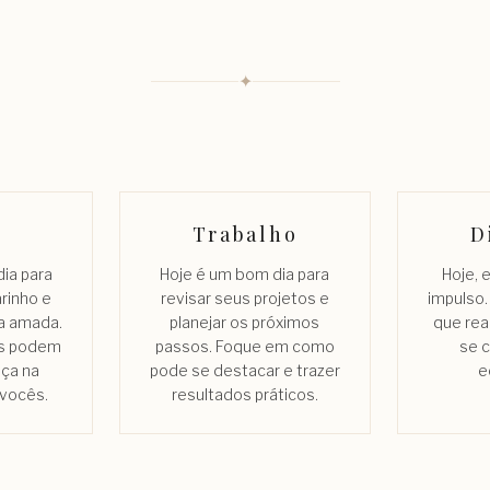
✦
Trabalho
D
ia para
Hoje é um bom dia para
Hoje, 
rinho e
revisar seus projetos e
impulso.
a amada.
planejar os próximos
que rea
s podem
passos. Foque em como
se 
nça na
pode se destacar e trazer
e
vocês.
resultados práticos.