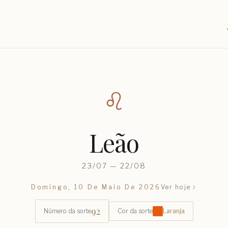
♌︎
Leão
23/07 — 22/08
Domingo, 10 De Maio De 2026
Ver hoje
92
Número da sorte
Cor da sorte
Laranja