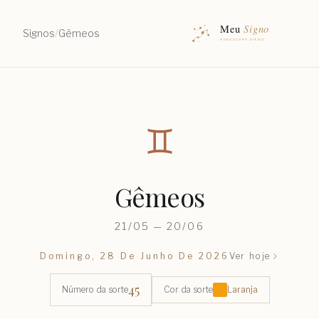
Signos
/
Gêmeos
♊︎
Gêmeos
21/05 — 20/06
Domingo, 28 De Junho De 2026
Ver hoje
45
Número da sorte
Cor da sorte
Laranja