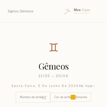
Signos
/
Gêmeos
♊︎
Gêmeos
21/05 — 20/06
Sexta-Feira, 5 De Junho De 2026
Ver hoje
67
Número da sorte
Cor da sorte
Amarelo