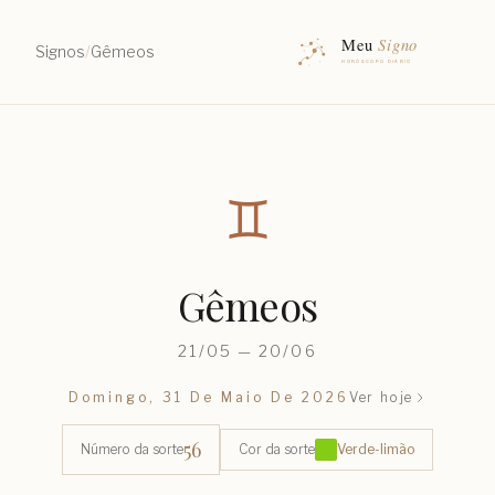
Signos
/
Gêmeos
♊︎
Gêmeos
21/05 — 20/06
Domingo, 31 De Maio De 2026
Ver hoje
56
Número da sorte
Cor da sorte
Verde-limão