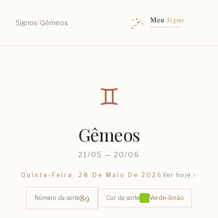
Signos
/
Gêmeos
♊︎
Gêmeos
21/05 — 20/06
Quinta-Feira, 28 De Maio De 2026
Ver hoje
89
Número da sorte
Cor da sorte
Verde-limão