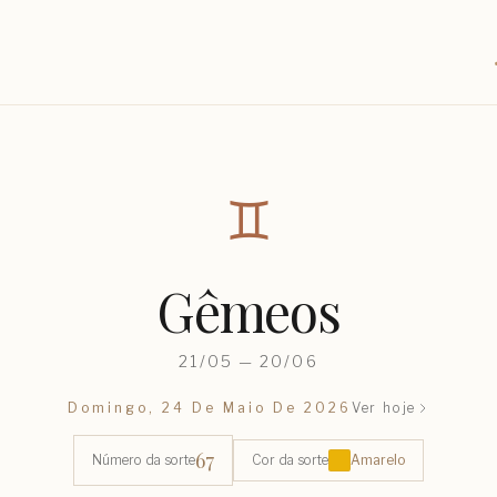
♊︎
Gêmeos
21/05 — 20/06
Domingo, 24 De Maio De 2026
Ver hoje
67
Número da sorte
Cor da sorte
Amarelo