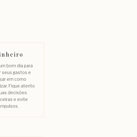
inheiro
 um bom dia para
r seus gastos e
sar em como
zar. Fique atento
suas decisões
nceiras e evite
impulsos.