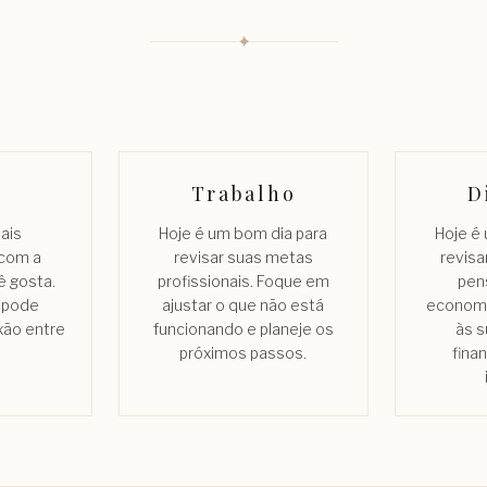
✦
Trabalho
D
mais
Hoje é um bom dia para
Hoje é
 com a
revisar suas metas
revisa
 gosta.
profissionais. Foque em
pen
 pode
ajustar o que não está
economi
xão entre
funcionando e planeje os
às 
próximos passos.
fina