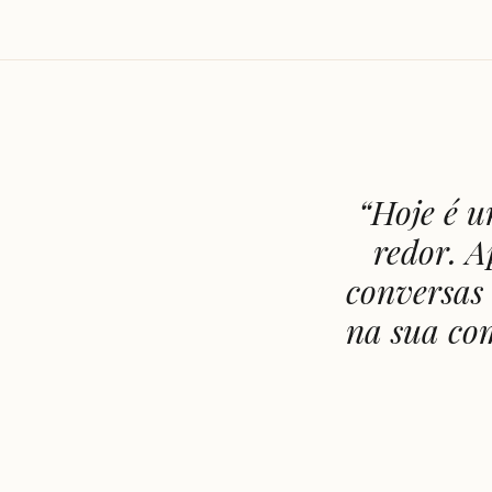
“
Hoje é u
redor. A
conversas 
na sua co