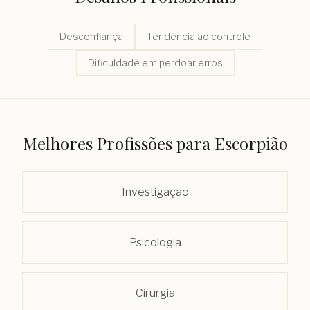
Desconfiança
Tendência ao controle
Dificuldade em perdoar erros
Melhores Profissões para
Escorpião
Investigação
Psicologia
Cirurgia