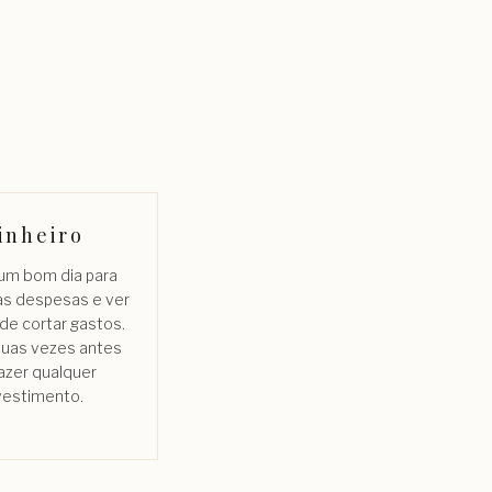
inheiro
 um bom dia para
as despesas e ver
de cortar gastos.
uas vezes antes
azer qualquer
vestimento.