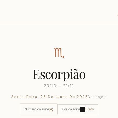
♏︎
Escorpião
23/10 — 21/11
Sexta-Feira, 26 De Junho De 2026
Ver hoje
25
Número da sorte
Cor da sorte
Preto