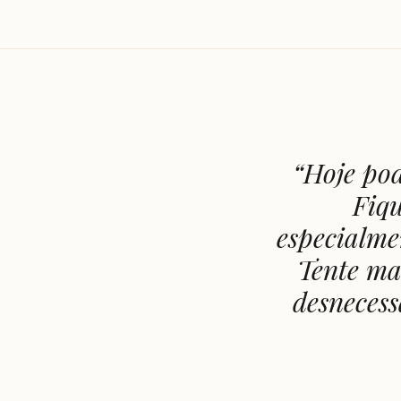
“
Hoje pod
Fiqu
especialme
Tente man
desnecess