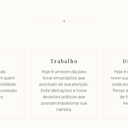
✦
Trabalho
D
mais
Hoje é um bom dia para
Hoje é
om quem
focar em projetos que
rever su
estidade
precisam de sua atenção.
onde po
a conexão
Evite distrações e tome
Pense d
s.
decisões práticas que
de f
possam impulsionar sua
in
carreira.