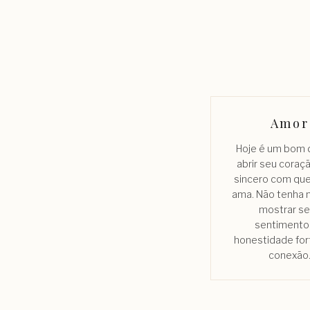
Amor
Hoje é um bom d
abrir seu coraç
sincero com qu
ama. Não tenha
mostrar s
sentimentos
honestidade for
conexão