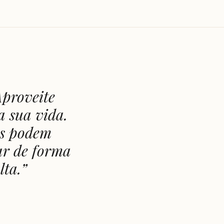
Aproveite
a sua vida.
as podem
ar de forma
lta.
”