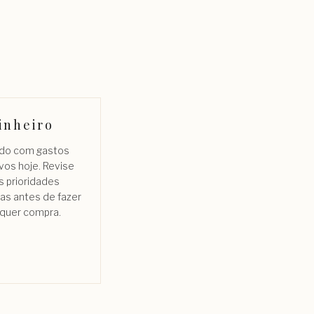
inheiro
do com gastos
vos hoje. Revise
s prioridades
ras antes de fazer
lquer compra.