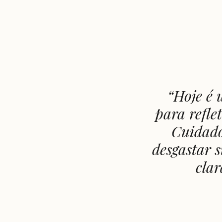
“
Hoje é 
para refle
Cuidado
desgastar 
clar