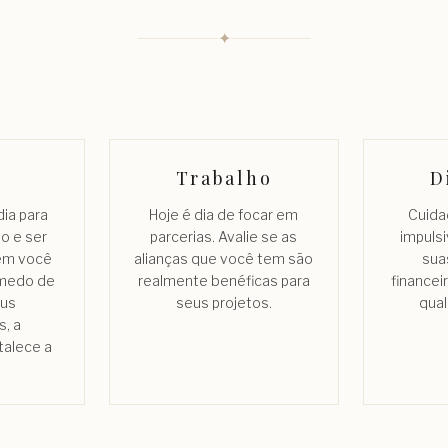
✦
Trabalho
D
ia para
Hoje é dia de focar em
Cuida
ão e ser
parcerias. Avalie se as
impulsi
em você
alianças que você tem são
sua
 medo de
realmente benéficas para
financei
eus
seus projetos.
qua
, a
talece a
.