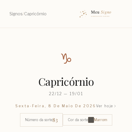
Signos
/
Capricórnio
♑︎
Capricórnio
22/12 — 19/01
Sexta-Feira, 8 De Maio De 2026
Ver hoje
83
Número da sorte
Cor da sorte
Marrom