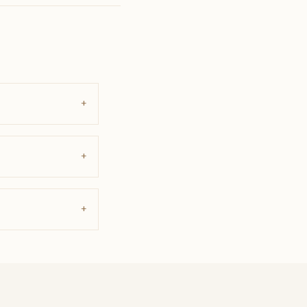
+
+
+