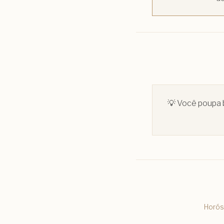
💡
Você poupa b
Horós