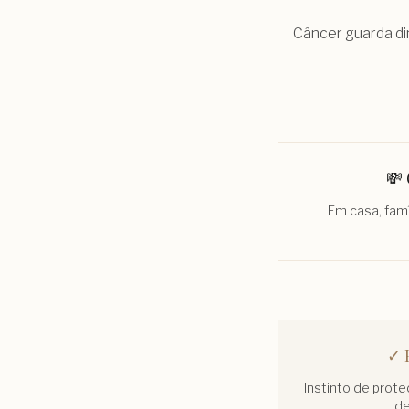
Câncer guarda din
💸
Em casa, famí
✓ 
Instinto de prot
de