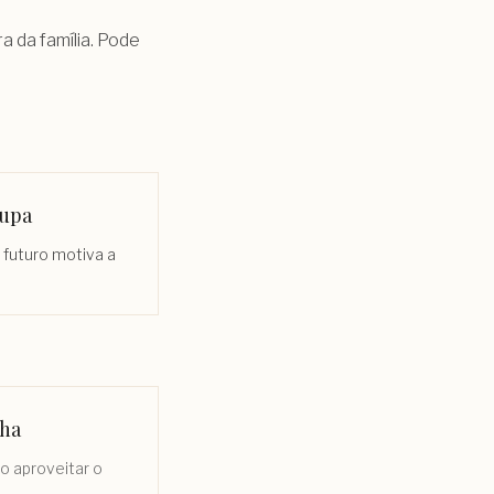
a da família. Pode
upa
 futuro motiva a
lha
o aproveitar o