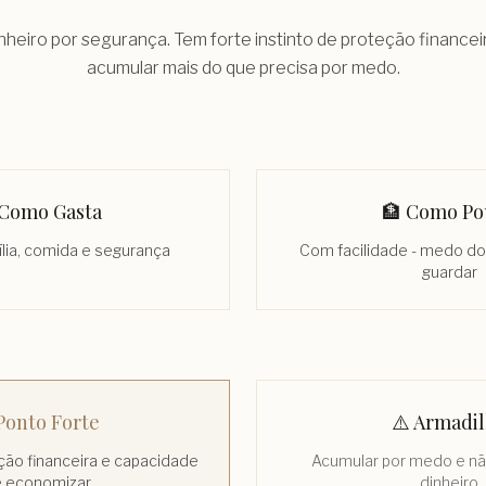
heiro por segurança. Tem forte instinto de proteção financeir
acumular mais do que precisa por medo.
 Como Gasta
🏦 Como Po
lia, comida e segurança
Com facilidade - medo do
guardar
Ponto Forte
⚠️ Armadi
eção financeira e capacidade
Acumular por medo e nã
 economizar
dinheiro