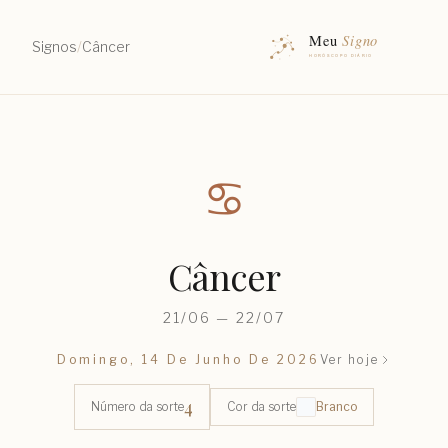
Signos
/
Câncer
♋︎
Câncer
21/06 — 22/07
Domingo, 14 De Junho De 2026
Ver hoje
4
Número da sorte
Cor da sorte
Branco