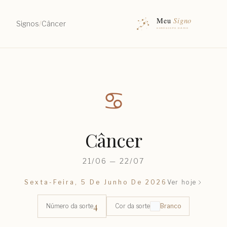
Signos
/
Câncer
♋︎
Câncer
21/06 — 22/07
Sexta-Feira, 5 De Junho De 2026
Ver hoje
4
Número da sorte
Cor da sorte
Branco