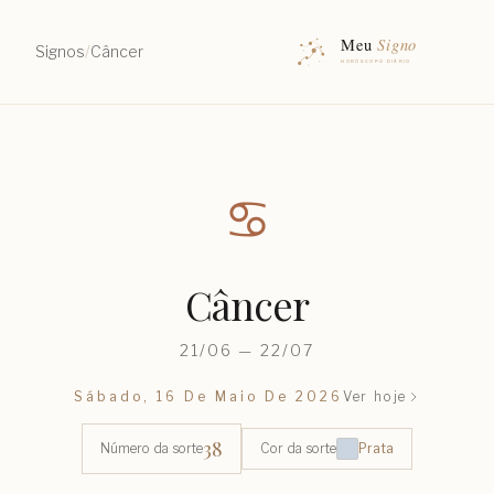
Signos
/
Câncer
♋︎
Câncer
21/06 — 22/07
Sábado, 16 De Maio De 2026
Ver hoje
38
Número da sorte
Cor da sorte
Prata