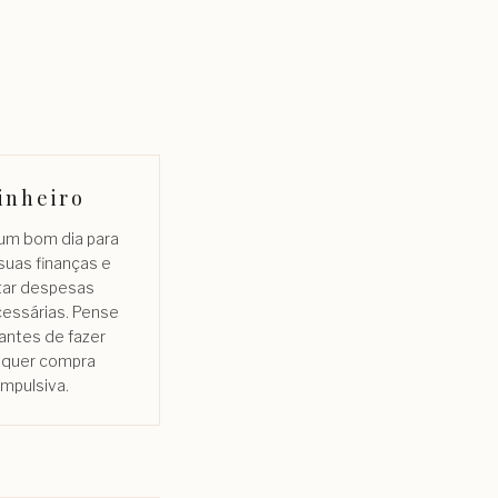
inheiro
 um bom dia para
suas finanças e
tar despesas
essárias. Pense
antes de fazer
lquer compra
impulsiva.