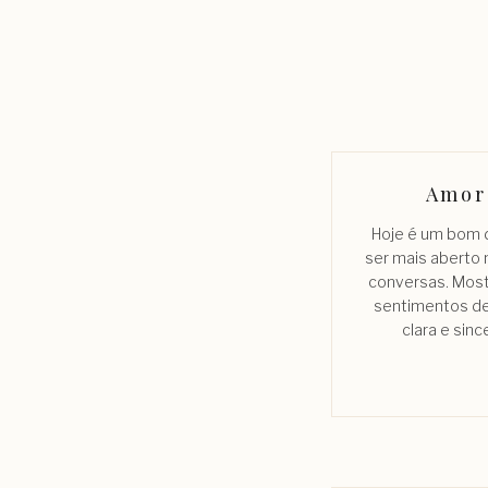
Amor
Hoje é um bom d
ser mais aberto 
conversas. Mos
sentimentos d
clara e sinc