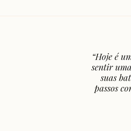
“
Hoje é um
sentir uma
suas ba
passos co