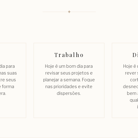
✦
Trabalho
D
ia para
Hoje é um bom dia para
Hoje é
nas suas
revisar seus projetos e
rever 
tre seus
planejar a semana. Foque
cor
e forma
nas prioridades e evite
desnec
era.
dispersões.
bem 
qua