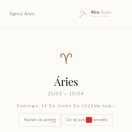
Signos
/
Áries
♈︎
Áries
21/03 — 19/04
Domingo, 14 De Junho De 2026
Ver hoje
55
Número da sorte
Cor da sorte
Vermelho