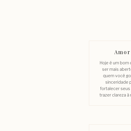
Amor
Hoje é um bom d
ser mais aber
quem você go
sinceridade 
fortalecer seus
trazer clareza à 