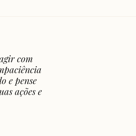
 agir com
impaciência
do e pense
uas ações e