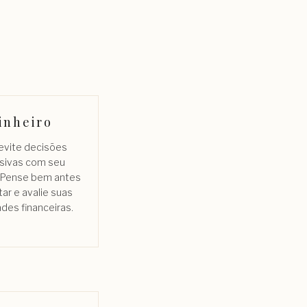
inheiro
 evite decisões
lsivas com seu
. Pense bem antes
ar e avalie suas
ades financeiras.