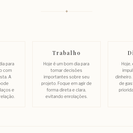
✦
Trabalho
D
ia para
Hoje é um bom dia para
Hoje,
to com
tomar decisões
impu
sta. A
importantes sobre seu
dinheiro
pode
projeto. Foque em agir de
de gast
 laços e
forma direta e clara,
priorid
relação.
evitando enrolações.